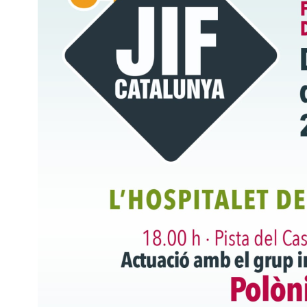
ADIFOLK
Jornadas Internacionales Fo
de Cataluña con la actuació
grupo de Polonia Artystyc
Przygoda w Rybniku
leer más
(Leer más de Jorna
Internacionals Folklòriques
Catalunya )