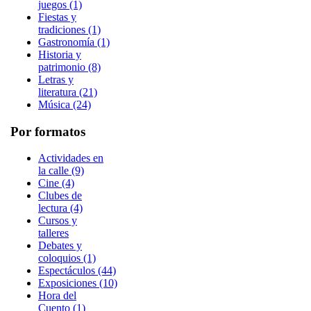
juegos (1)
Fiestas y
tradiciones (1)
Gastronomía (1)
Historia y
patrimonio (8)
Letras y
literatura (21)
Música (24)
Por formatos
Actividades en
la calle (9)
Cine (4)
Clubes de
lectura (4)
Cursos y
talleres
Debates y
coloquios (1)
Espectáculos (44)
Exposiciones (10)
Hora del
Cuento (1)