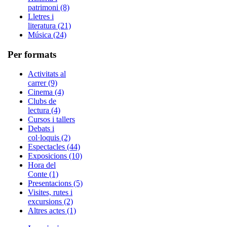
patrimoni (8)
Lletres i
literatura (21)
Música (24)
Per formats
Activitats al
carrer (9)
Cinema (4)
Clubs de
lectura (4)
Cursos i tallers
Debats i
col·loquis (2)
Espectacles (44)
Exposicions (10)
Hora del
Conte (1)
Presentacions (5)
Visites, rutes i
excursions (2)
Altres actes (1)