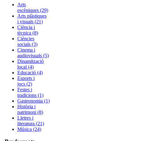
Arts
escèniques (29)
Arts plàstiques
i visuals (21)
Ciència i
tècnica (8)
Ciències
socials (3)
Cinema i
audiovisuals (5)
Dinamització
local (4)
Educació (4)
Esports i
jocs (2)
Festes i
tradicions (1)
Gastronomia (1)
Història i
patrimoni (8)
Lletres i
literatura (21)
Música (24)