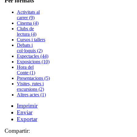
Per formats
Activitats al
carrer (9)
Cinema (4)
Clubs de
lectura (4)
Cursos i tallers
Debats i
col·loquis (2)
Espectacles (44)
Exposicions (10)
Hora del
Conte (1)
Presentacions (5)
Visites, rutes i
excursions (2)
Altres actes (1)
Imprimir
Enviar
Exportar
Compartir: