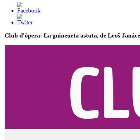
Club d'òpera:
La guineueta astuta
, de Leoš Janác