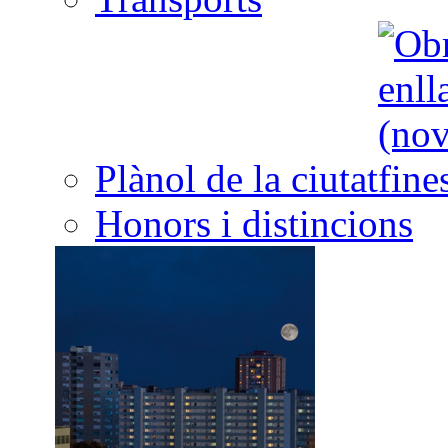
Plànol de la ciutat
Honors i distincions