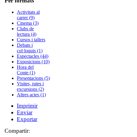
Per formats
Activitats al
carrer (9)
Cinema (3)
Clubs de
lectura (4)
Cursos i tallers
Debats i
col·loquis (1)
Espectacles (44)
Exposicions (10)
Hora del
Conte (1)
Presentacions (5)
Visites, rutes i
excursions (2)
Altres actes (1)
Imprimir
Enviar
Exportar
Compartir: