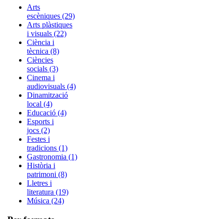
Arts
escèniques (29)
Arts plàstiques
i visuals (22)
Ciència i
tècnica (8)
Ciències
socials (3)
Cinema i
audiovisuals (4)
Dinamització
local (4)
Educació (4)
Esports i
jocs (2)
Festes i
tradicions (1)
Gastronomia (1)
Història i
patrimoni (8)
Lletres i
literatura (19)
Música (24)