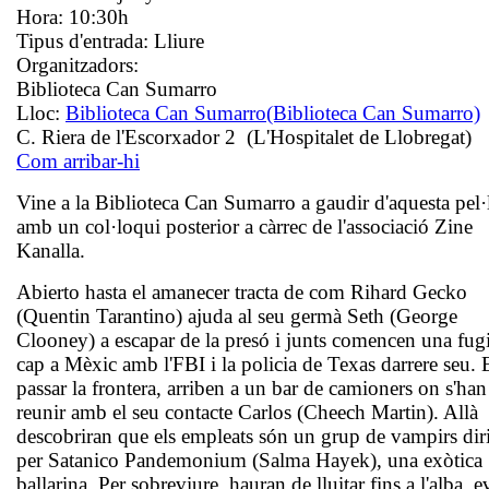
Hora:
10:30h
Tipus d'entrada:
Lliure
Organitzadors:
Biblioteca Can Sumarro
Lloc:
Biblioteca Can Sumarro
(Biblioteca Can Sumarro)
C. Riera de l'Escorxador 2 (L'Hospitalet de Llobregat)
Com arribar-hi
Vine a la Biblioteca Can Sumarro a gaudir d'aquesta pel·
amb un col·loqui posterior a càrrec de l'associació Zine
Kanalla.
Abierto hasta el amanecer
tracta de com Rihard Gecko
(Quentin Tarantino) ajuda al seu germà Seth (George
Clooney) a escapar de la presó i junts comencen una fug
cap a Mèxic amb l'FBI i la policia de Texas darrere seu. 
passar la frontera, arriben a un bar de camioners on s'han
reunir amb el seu contacte Carlos (Cheech Martin). Allà
descobriran que els empleats són un grup de vampirs diri
per Satanico Pandemonium (Salma Hayek), una exòtica
ballarina. Per sobreviure, hauran de lluitar fins a l'alba, e