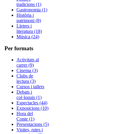
tradicions (1)
Gastronomia (1)
Història i
patrimoni (8)
Lletres i
literatura (18)
Música (24)
Per formats
Activitats al
carrer (9)
Cinema (3)
Clubs de
lectura (3)
Cursos i tallers
Debats i
col·loquis (1)
Espectacles (44)
Exposicions (10)
Hora del
Conte (1)
Presentacions (5)
Visites, rutes i