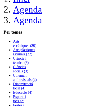
Agenda
Agenda
Per temes
Arts
escèniques (29)
Arts plàstiques
i visuals (22)
Ciència i
tècnica (8)
Ciències
socials (3)
Cinema i
audiovisuals (4)
Dinamització
local (4)
Educació (4)
Esports i
jocs (2)
Festes i