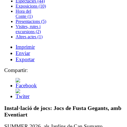
Espectacles (44)
Exposicions (10)
Hora del
Conte (1)
Presentacions (5)
Visites, rutes i
excursions (2)
Altres actes (1)
Imprimir
Enviar
Exportar
Compartir:
Instal·lació de jocs:
Jocs de Fusta Gegants,
amb
Eventiart
SUMMER 2026, als Jardins de Can Sumarro