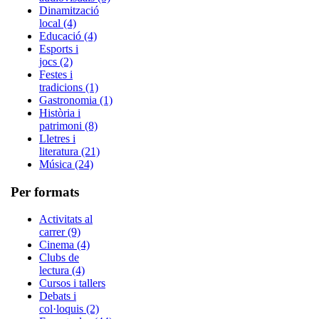
Dinamització
local (4)
Educació (4)
Esports i
jocs (2)
Festes i
tradicions (1)
Gastronomia (1)
Història i
patrimoni (8)
Lletres i
literatura (21)
Música (24)
Per formats
Activitats al
carrer (9)
Cinema (4)
Clubs de
lectura (4)
Cursos i tallers
Debats i
col·loquis (2)