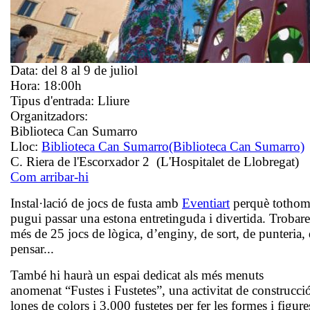
Data:
del 8 al 9 de juliol
Hora:
18:00h
Tipus d'entrada:
Lliure
Organitzadors:
Biblioteca Can Sumarro
Lloc:
Biblioteca Can Sumarro
(Biblioteca Can Sumarro)
C. Riera de l'Escorxador 2 (L'Hospitalet de Llobregat)
Com arribar-hi
Instal·lació de jocs de fusta amb
Eventiart
perquè totho
pugui passar una estona entretinguda i divertida. Trobar
més de 25 jocs de lògica, d’enginy, de sort, de punteria,
pensar...
També hi haurà un espai dedicat als més menuts
anomenat “Fustes i Fustetes”, una activitat de construcc
lones de colors i 3.000 fustetes per fer les formes i figur