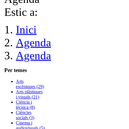
Estic a:
Inici
Agenda
Agenda
Per temes
Arts
escèniques (29)
Arts plàstiques
i visuals (21)
Ciència i
tècnica (8)
Ciències
socials (3)
Cinema i
audiovisuals (5)