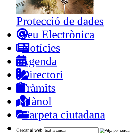
Protecció de dades
Seu Electrònica
Notícies
Agenda
Directori
Tràmits
Plànol
Carpeta ciutadana
Cercar al web