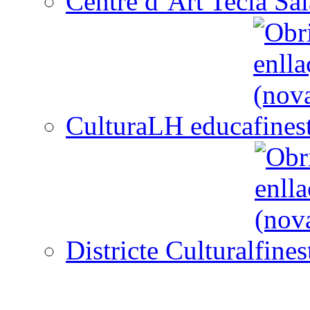
Centre d´Art Tecla Sal
CulturaLH educa
Districte Cultural