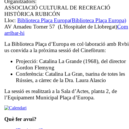
Organitzadors:
ASSOCIACIÓ CULTURAL DE RECREACIÓ
HISTÒRICA RUBICÓN
Lloc:
Biblioteca Plaça Europa
(Biblioteca Plaça Europa)
AV Amadeu Torner 57 (L'Hospitalet de Llobregat)
Com
arribar-hi
La Biblioteca Plaça d’Europa en col·laboració amb Rvb
us convida a la pròxima sessió del Cinefòrum:
Projecció:
Catalina La Grande
(1968), del director
Gordon Flemyng
Conferència:
Catalina La Gran, tsarina de totes les
Rússies
, a càrrec de la Dra. Laura Alascio
La sessió es realitzarà a la Sala d’Actes, planta 2, de
l’Equipament Municipal Plaça d’Europa.
Què fer avui?