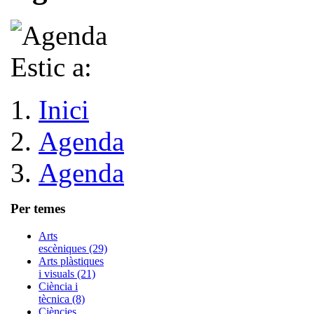
Estic a:
Inici
Agenda
Agenda
Per temes
Arts
escèniques (29)
Arts plàstiques
i visuals (21)
Ciència i
tècnica (8)
Ciències