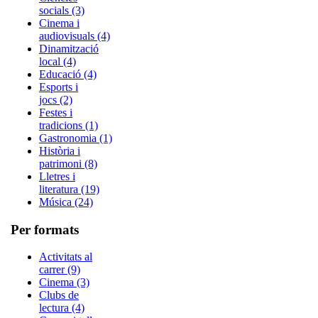
socials (3)
Cinema i
audiovisuals (4)
Dinamització
local (4)
Educació (4)
Esports i
jocs (2)
Festes i
tradicions (1)
Gastronomia (1)
Història i
patrimoni (8)
Lletres i
literatura (19)
Música (24)
Per formats
Activitats al
carrer (9)
Cinema (3)
Clubs de
lectura (4)