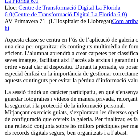
La Florida 6.0
Lloc:
Centre de Transformació Digital La Florida
6.0
(Centre de Transformació Digital La Florida 6.0)
AV Primavera 71 (L'Hospitalet de Llobregat)
Com arriba
hi
Aquesta classe se centra en l’ús de l’aplicació de galeria
una eina per organitzar els continguts multimèdia de for
eficient. L’alumnat aprendrà a crear carpetes per classifica
seves imatges, facilitant així l’accés als arxius i garantint
ordre visual clar al dispositiu. Durant la jornada, es posa
especial èmfasi en la importància de gestionar correctame
aquests continguts per evitar la pèrdua d’informació valu
La sessió tindrà un caràcter participatiu, en què s’ensenya
guardar fotografies i vídeos de manera privada, reforçant
la seguretat i la protecció de la informació personal.
Mitjançant exercicis guiats, s’exploraran les diverses opc
de configuració que ofereix la galeria. Per finalitzar, es fa
una reflexió conjunta sobre les millors pràctiques per ma
els records digitals segurs, ben organitzats i a l’abast.