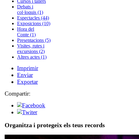
Cursos i tallers
Debats i
col·loquis (1)
Espectacles (44)
Exposicions (10)
Hora del
Conte (1)
Presentacions (5)
Visites, rutes i
excursions (2)
Altres actes (1)
Imprimir
Enviar
Exportar
Compartir:
Organitza i protegeix els teus records