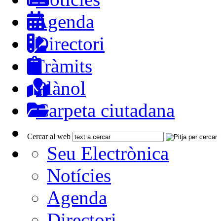
Agenda
Directori
Tràmits
Plànol
Carpeta ciutadana
Cercar al web
Seu Electrònica
Notícies
Agenda
Directori