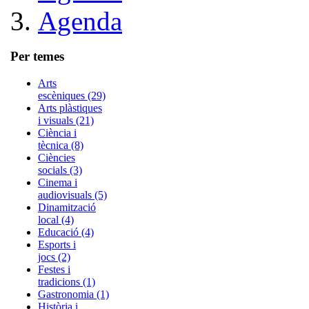
Agenda
Per temes
Arts
escèniques (29)
Arts plàstiques
i visuals (21)
Ciència i
tècnica (8)
Ciències
socials (3)
Cinema i
audiovisuals (5)
Dinamització
local (4)
Educació (4)
Esports i
jocs (2)
Festes i
tradicions (1)
Gastronomia (1)
Història i