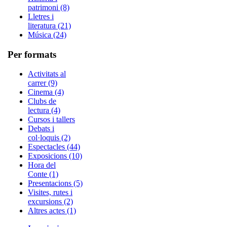
patrimoni (8)
Lletres i
literatura (21)
Música (24)
Per formats
Activitats al
carrer (9)
Cinema (4)
Clubs de
lectura (4)
Cursos i tallers
Debats i
col·loquis (2)
Espectacles (44)
Exposicions (10)
Hora del
Conte (1)
Presentacions (5)
Visites, rutes i
excursions (2)
Altres actes (1)