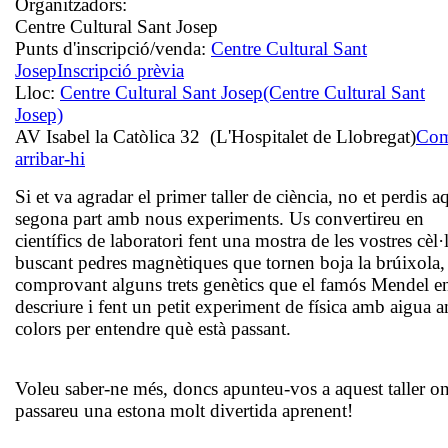
Organitzadors:
Centre Cultural Sant Josep
Punts d'inscripció/venda:
Centre Cultural Sant
Josep
Inscripció prèvia
Lloc:
Centre Cultural Sant Josep
(Centre Cultural Sant
Josep)
AV Isabel la Catòlica 32 (L'Hospitalet de Llobregat)
Co
arribar-hi
Si et va agradar el primer taller de ciència, no et perdis a
segona part amb nous experiments. Us convertireu en
científics de laboratori fent una mostra de les vostres cèl·
buscant pedres magnètiques que tornen boja la brúixola,
comprovant alguns trets genètics que el famós Mendel e
descriure i fent un petit experiment de física amb aigua 
colors per entendre què està passant.
Voleu saber-ne més, doncs apunteu-vos a aquest taller o
passareu una estona molt divertida aprenent!