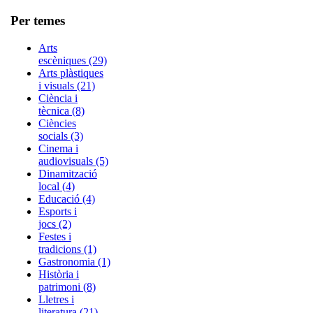
Per temes
Arts
escèniques (29)
Arts plàstiques
i visuals (21)
Ciència i
tècnica (8)
Ciències
socials (3)
Cinema i
audiovisuals (5)
Dinamització
local (4)
Educació (4)
Esports i
jocs (2)
Festes i
tradicions (1)
Gastronomia (1)
Història i
patrimoni (8)
Lletres i
literatura (21)