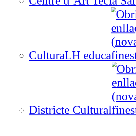
Centre d´Art Tecla Sal
CulturaLH educa
Districte Cultural