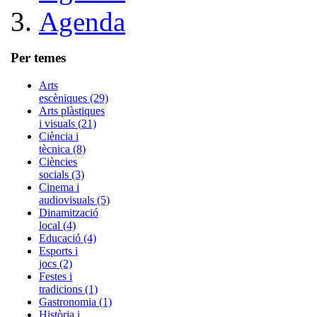
Agenda
Per temes
Arts
escèniques (29)
Arts plàstiques
i visuals (21)
Ciència i
tècnica (8)
Ciències
socials (3)
Cinema i
audiovisuals (5)
Dinamització
local (4)
Educació (4)
Esports i
jocs (2)
Festes i
tradicions (1)
Gastronomia (1)
Història i