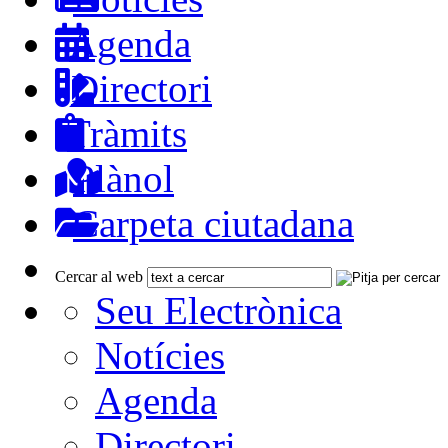
Agenda
Directori
Tràmits
Plànol
Carpeta ciutadana
Cercar al web
Seu Electrònica
Notícies
Agenda
Directori