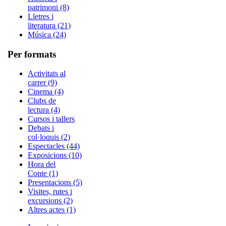
patrimoni (8)
Lletres i
literatura (21)
Música (24)
Per formats
Activitats al
carrer (9)
Cinema (4)
Clubs de
lectura (4)
Cursos i tallers
Debats i
col·loquis (2)
Espectacles (44)
Exposicions (10)
Hora del
Conte (1)
Presentacions (5)
Visites, rutes i
excursions (2)
Altres actes (1)