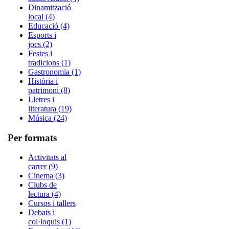
Dinamització
local (4)
Educació (4)
Esports i
jocs (2)
Festes i
tradicions (1)
Gastronomia (1)
Història i
patrimoni (8)
Lletres i
literatura (19)
Música (24)
Per formats
Activitats al
carrer (9)
Cinema (3)
Clubs de
lectura (4)
Cursos i tallers
Debats i
col·loquis (1)