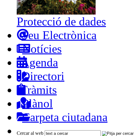
Protecció de dades
Seu Electrònica
Notícies
Agenda
Directori
Tràmits
Plànol
Carpeta ciutadana
Cercar al web