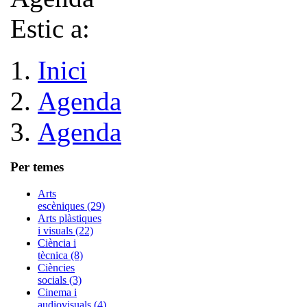
Estic a:
Inici
Agenda
Agenda
Per temes
Arts
escèniques (29)
Arts plàstiques
i visuals (22)
Ciència i
tècnica (8)
Ciències
socials (3)
Cinema i
audiovisuals (4)