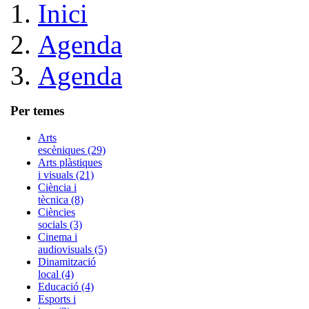
Inici
Agenda
Agenda
Per temes
Arts
escèniques (29)
Arts plàstiques
i visuals (21)
Ciència i
tècnica (8)
Ciències
socials (3)
Cinema i
audiovisuals (5)
Dinamització
local (4)
Educació (4)
Esports i