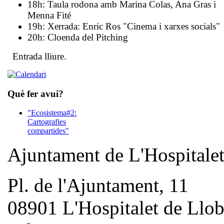
18h:
Taula rodona
amb Marina Colas, Ana Gras i
Menna Fité
19h:
Xerrada: Enric Ros
"Cinema i xarxes socials"
20h:
Cloenda del Pitching
Entrada lliure.
Què fer avui?
"Ecosistema#2:
Cartografies
compartides"
Ajuntament de L'Hospitale
Pl. de l'Ajuntament, 11
08901 L'Hospitalet de Llob