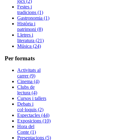
jocs (2)
Festes i
tradicions (1)
Gastronomia (1)
Història i
patrimoni (8)
Lletres i
literatura (21)
Música (24)
Per formats
Activitats al
carrer (9)
Cinema (4)
Clubs de
lectura (4)
Cursos i tallers
Debats i
col·loquis (2)
Espectacles (44)
Exposicions (10)
Hora del
Conte (1)
Presentacions (5)