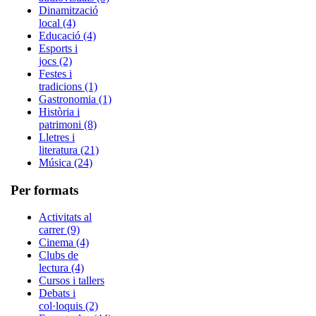
Dinamització
local (4)
Educació (4)
Esports i
jocs (2)
Festes i
tradicions (1)
Gastronomia (1)
Història i
patrimoni (8)
Lletres i
literatura (21)
Música (24)
Per formats
Activitats al
carrer (9)
Cinema (4)
Clubs de
lectura (4)
Cursos i tallers
Debats i
col·loquis (2)