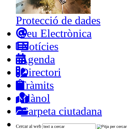
Protecció de dades
Seu Electrònica
Notícies
Agenda
Directori
Tràmits
Plànol
Carpeta ciutadana
Cercar al web