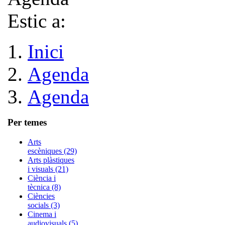
Estic a:
Inici
Agenda
Agenda
Per temes
Arts
escèniques (29)
Arts plàstiques
i visuals (21)
Ciència i
tècnica (8)
Ciències
socials (3)
Cinema i
audiovisuals (5)