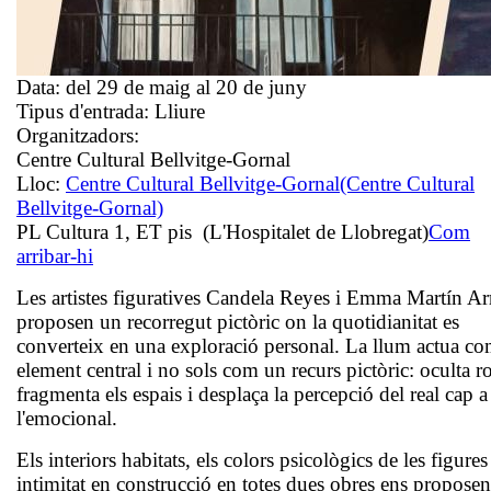
Data:
del 29 de maig al 20 de juny
Tipus d'entrada:
Lliure
Organitzadors:
Centre Cultural Bellvitge-Gornal
Lloc:
Centre Cultural Bellvitge-Gornal
(Centre Cultural
Bellvitge-Gornal)
PL Cultura 1, ET pis (L'Hospitalet de Llobregat)
Com
arribar-hi
Les artistes figuratives Candela Reyes i Emma Martín Ar
proposen un recorregut pictòric on la quotidianitat es
converteix en una exploració personal. La llum actua c
element central i no sols com un recurs pictòric: oculta ro
fragmenta els espais i desplaça la percepció del real cap a
l'emocional.
Els interiors habitats, els colors psicològics de les figures 
intimitat en construcció en totes dues obres ens propose