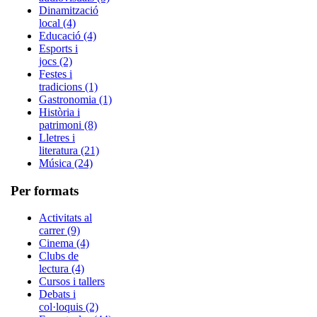
Dinamització
local (4)
Educació (4)
Esports i
jocs (2)
Festes i
tradicions (1)
Gastronomia (1)
Història i
patrimoni (8)
Lletres i
literatura (21)
Música (24)
Per formats
Activitats al
carrer (9)
Cinema (4)
Clubs de
lectura (4)
Cursos i tallers
Debats i
col·loquis (2)