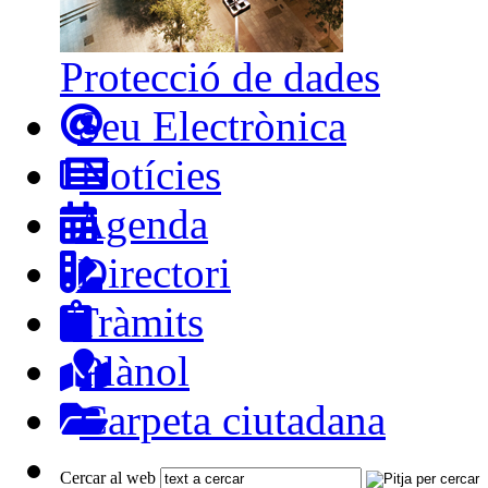
Protecció de dades
Seu Electrònica
Notícies
Agenda
Directori
Tràmits
Plànol
Carpeta ciutadana
Cercar al web