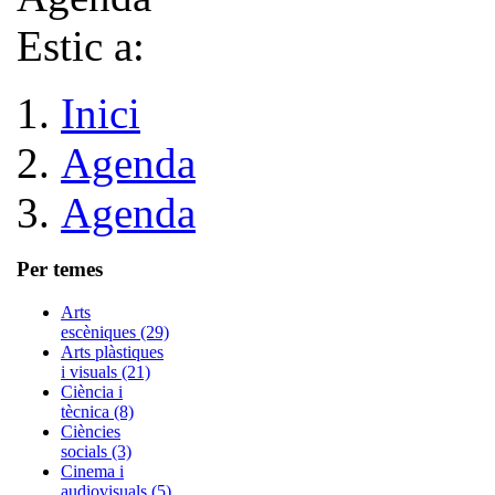
Estic a:
Inici
Agenda
Agenda
Per temes
Arts
escèniques (29)
Arts plàstiques
i visuals (21)
Ciència i
tècnica (8)
Ciències
socials (3)
Cinema i
audiovisuals (5)