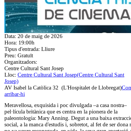
Data:
20 de maig de 2026
Hora:
19:00h
Tipus d'entrada:
Lliure
Preu:
Gratuït
Organitzadors:
Centre Cultural Sant Josep
Lloc:
Centre Cultural Sant Josep
(Centre Cultural Sant
Josep)
AV Isabel la Catòlica 32 (L'Hospitalet de Llobregat)
Co
arribar-hi
Meravellosa, exquisida i poc divulgada –a casa nostra–
pel·lícula britànica que es centra en la pionera de la
paleontologia: Mary Anning. Degut a una baixa extracci
social, a la manca d'estudis i, sobretot, al fet de ser dona
no va veure reconeguda, en vida, la seva gran aportació a