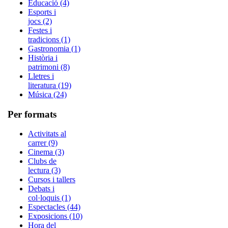
Educació (4)
Esports i
jocs (2)
Festes i
tradicions (1)
Gastronomia (1)
Història i
patrimoni (8)
Lletres i
literatura (19)
Música (24)
Per formats
Activitats al
carrer (9)
Cinema (3)
Clubs de
lectura (3)
Cursos i tallers
Debats i
col·loquis (1)
Espectacles (44)
Exposicions (10)
Hora del