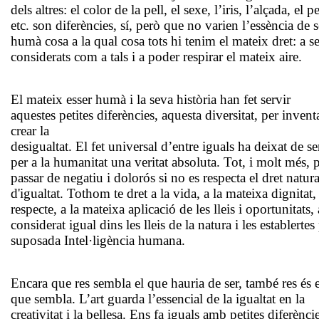
dels altres: el color de la pell, el sexe, l’iris, l’alçada, el pe
etc. son diferències, sí, però que no varien l’essència de s
humà cosa a la qual cosa tots hi tenim el mateix dret: a se
considerats com a tals i a poder respirar el mateix aire.
El mateix esser humà i la seva història han fet servir
aquestes petites diferències, aquesta diversitat, per inventa
crear la
desigualtat. El fet universal d’entre iguals ha deixat de se
per a la humanitat una veritat absoluta. Tot, i molt més, 
passar de negatiu i dolorós si no es respecta el dret natura
d'igualtat. Tothom te dret a la vida, a la mateixa dignitat,
respecte, a la mateixa aplicació de les lleis i oportunitats, 
considerat igual dins les lleis de la natura i les establertes 
suposada Intel·ligència humana.
Encara que res sembla el que hauria de ser, també res és e
que sembla. L’art guarda l’essencial de la igualtat en la
creativitat i la bellesa. Ens fa iguals amb petites diferèncie