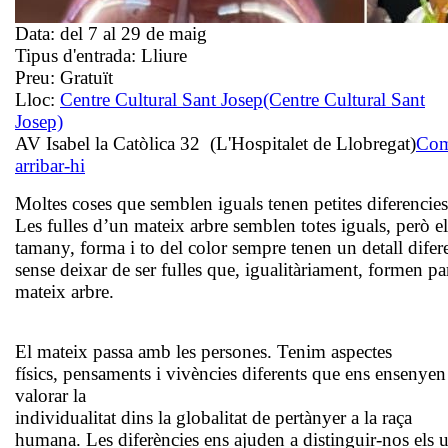
Data:
del 7 al 29 de maig
Tipus d'entrada:
Lliure
Preu:
Gratuït
Lloc:
Centre Cultural Sant Josep
(Centre Cultural Sant
Josep)
AV Isabel la Catòlica 32 (L'Hospitalet de Llobregat)
Co
arribar-hi
Moltes coses que semblen iguals tenen petites diferencies
Les fulles d’un mateix arbre semblen totes iguals, però e
tamany, forma i to del color sempre tenen un detall difer
sense deixar de ser fulles que, igualitàriament, formen pa
mateix arbre.
El mateix passa amb les persones. Tenim aspectes
físics, pensaments i vivències diferents que ens ensenyen
valorar la
individualitat dins la globalitat de pertànyer a la raça
humana. Les diferències ens ajuden a distinguir-nos els 