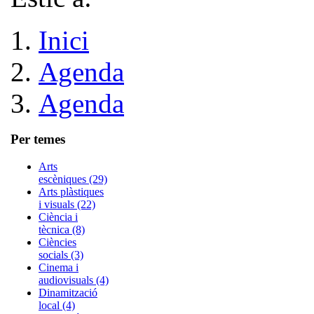
Inici
Agenda
Agenda
Per temes
Arts
escèniques (29)
Arts plàstiques
i visuals (22)
Ciència i
tècnica (8)
Ciències
socials (3)
Cinema i
audiovisuals (4)
Dinamització
local (4)