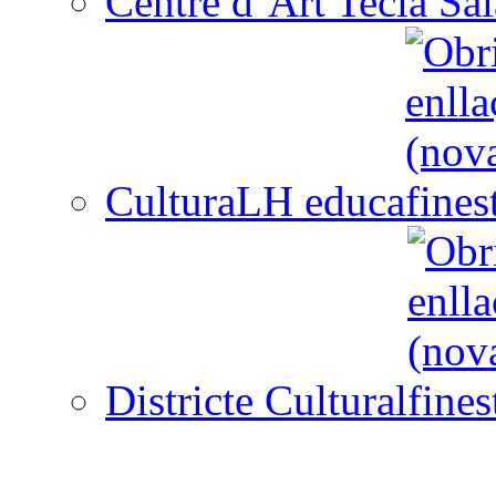
Centre d´Art Tecla Sal
CulturaLH educa
Districte Cultural