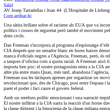
Sala)
AV Josep Tarradellas i Joan 44 (L'Hospitalet de Llobreg
Com arribar-hi
Una sàtira brillant sobre el racisme als EUA que va inc
polítics i cossos de seguretat però també el moviment pel
drets civils.
Dan Freeman s'incorpora al programa d'espionatge d’elit 
CIA després que un senador blanc en hores baixes denunc
manca d'oficials negres a l'Agència. Freeman, però, és re
a tasques d’oficina com a quota racial. A Freeman això li
importa ben poc: el nostre protagonista entra a la CIA a
altre pla entre mans.Quan, més tard, abandona l’agència,
Freeman usa les tàctiques apreses per organitzar un mov
revolucionari que, des de Chicago, posi entre l'espasa i l
paret el poder i faci caure el govern federal.
Amb un rerefons polític emocionant i una narració trepid
El nostre infiltrat a la CIA narra la reacció d'un home da
la classe dirigent i la hipocresia de la classe mitjana negra