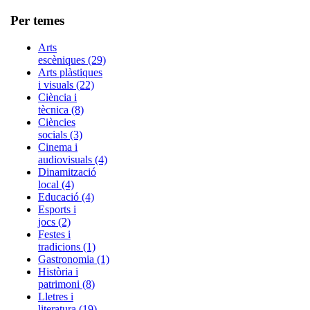
Per temes
Arts
escèniques (29)
Arts plàstiques
i visuals (22)
Ciència i
tècnica (8)
Ciències
socials (3)
Cinema i
audiovisuals (4)
Dinamització
local (4)
Educació (4)
Esports i
jocs (2)
Festes i
tradicions (1)
Gastronomia (1)
Història i
patrimoni (8)
Lletres i
literatura (19)