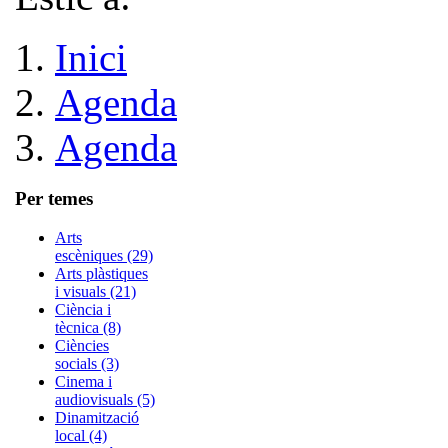
Inici
Agenda
Agenda
Per temes
Arts
escèniques (29)
Arts plàstiques
i visuals (21)
Ciència i
tècnica (8)
Ciències
socials (3)
Cinema i
audiovisuals (5)
Dinamització
local (4)