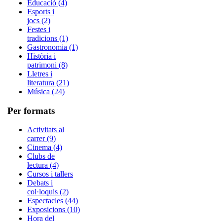
Educació (4)
Esports i
jocs (2)
Festes i
tradicions (1)
Gastronomia (1)
Història i
patrimoni (8)
Lletres i
literatura (21)
Música (24)
Per formats
Activitats al
carrer (9)
Cinema (4)
Clubs de
lectura (4)
Cursos i tallers
Debats i
col·loquis (2)
Espectacles (44)
Exposicions (10)
Hora del