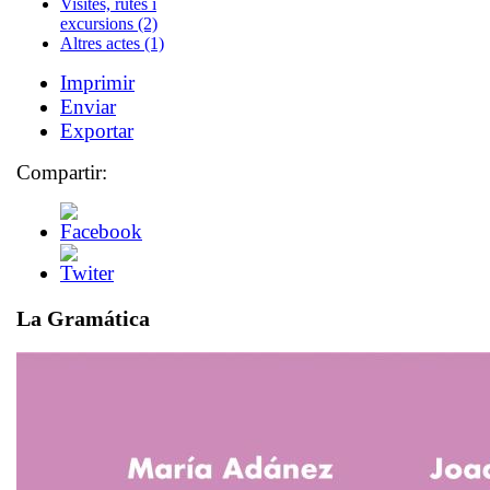
Visites, rutes i
excursions (2)
Altres actes (1)
Imprimir
Enviar
Exportar
Compartir:
La Gramática