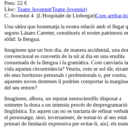
Preu:
22 €
Lloc:
Teatre Joventut
(Teatre Joventut)
C. Joventut 4 (L'Hospitalet de Llobregat)
Com arribar-hi
Una sàtira que homenatja la nostra relació amb el llegat 
segons Lázaro Carreter, constitueix el nostre patrimoni 
sòlid: la llengua.
Imaginem que un bon dia, de manera accidental, una do
convencional es convertís de la nit al dia en una erudita
consumada de la llengua i la gramàtica. Com canviaria la
vida aquesta circumstància? Veuria, com se sol dir, eixam
els seus horitzons personals i professionals o, per contra,
aquestes noves destreses li podrien comportar la margina
del seu entorn?
Imaginem, alhora, un reputat neurocientífic disposat a
sotmetre la dona a un intensiu procés de desprogramació
lingüística. En aquest cas no es tractaria de refinar verba
el personatge, sinó, inversament, de tornar-lo al seu estat
primari de limitació expressiva per evitar-li, així, els tras