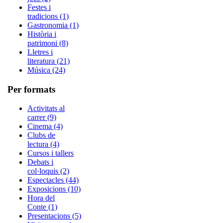
Festes i
tradicions (1)
Gastronomia (1)
Història i
patrimoni (8)
Lletres i
literatura (21)
Música (24)
Per formats
Activitats al
carrer (9)
Cinema (4)
Clubs de
lectura (4)
Cursos i tallers
Debats i
col·loquis (2)
Espectacles (44)
Exposicions (10)
Hora del
Conte (1)
Presentacions (5)