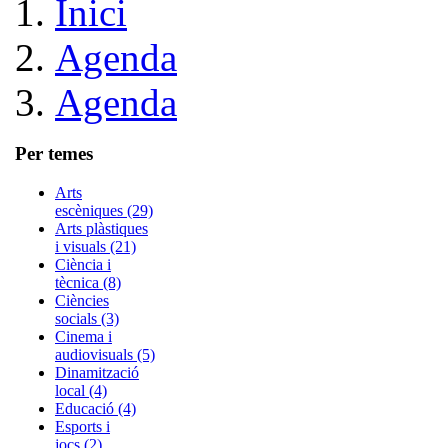
Inici
Agenda
Agenda
Per temes
Arts
escèniques (29)
Arts plàstiques
i visuals (21)
Ciència i
tècnica (8)
Ciències
socials (3)
Cinema i
audiovisuals (5)
Dinamització
local (4)
Educació (4)
Esports i
jocs (2)