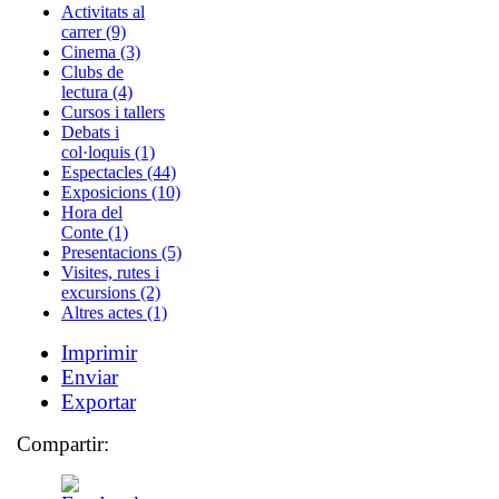
Activitats al
carrer (9)
Cinema (3)
Clubs de
lectura (4)
Cursos i tallers
Debats i
col·loquis (1)
Espectacles (44)
Exposicions (10)
Hora del
Conte (1)
Presentacions (5)
Visites, rutes i
excursions (2)
Altres actes (1)
Imprimir
Enviar
Exportar
Compartir: