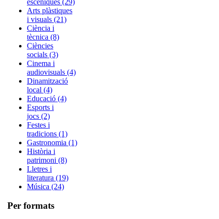
escèniques (29)
Arts plàstiques
i visuals (21)
Ciència i
tècnica (8)
Ciències
socials (3)
Cinema i
audiovisuals (4)
Dinamització
local (4)
Educació (4)
Esports i
jocs (2)
Festes i
tradicions (1)
Gastronomia (1)
Història i
patrimoni (8)
Lletres i
literatura (19)
Música (24)
Per formats