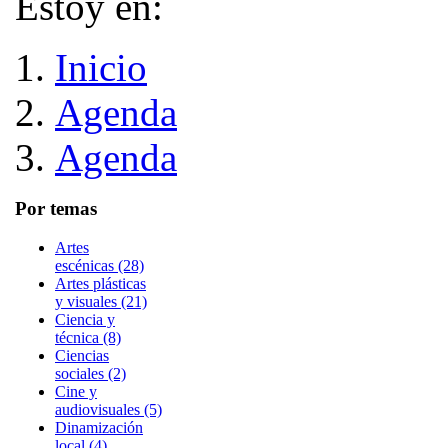
Estoy en:
Inicio
Agenda
Agenda
Por temas
Artes
escénicas (28)
Artes plásticas
y visuales (21)
Ciencia y
técnica (8)
Ciencias
sociales (2)
Cine y
audiovisuales (5)
Dinamización
local (4)