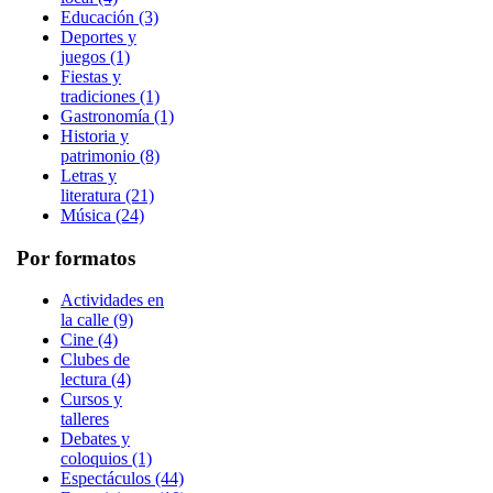
Educación (3)
Deportes y
juegos (1)
Fiestas y
tradiciones (1)
Gastronomía (1)
Historia y
patrimonio (8)
Letras y
literatura (21)
Música (24)
Por formatos
Actividades en
la calle (9)
Cine (4)
Clubes de
lectura (4)
Cursos y
talleres
Debates y
coloquios (1)
Espectáculos (44)