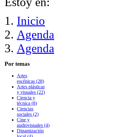
Estoy en:
Inicio
Agenda
Agenda
Por temas
Artes
escénicas (28)
Artes plásticas
y visuales (22)
Ciencia y
técnica (8)
Ciencias
sociales (2)
Cine y
audiovisuales (4)
Dinamización
local (4)