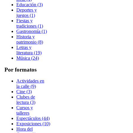
Educación (3)
Deportes y
juegos (1)
Fiestas y
tradiciones (1)
Gastronomía (1)
Historia y
patrimonio (8)
Letras y
literatura (19)
Música (24)
Por formatos
Actividades en
la calle (9)
Cine (3)
Clubes de
lectura (3)
Cursos y
talleres
Espectáculos (44)
Exposiciones (10)
Hora del