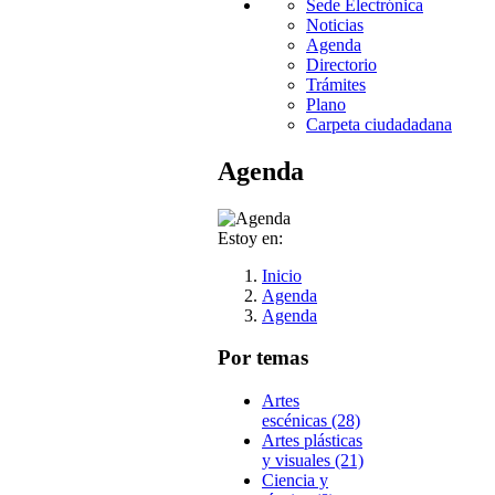
Sede Electrónica
Noticias
Agenda
Directorio
Trámites
Plano
Carpeta ciudadadana
Agenda
Estoy en:
Inicio
Agenda
Agenda
Por temas
Artes
escénicas (28)
Artes plásticas
y visuales (21)
Ciencia y