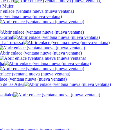
s de L’H
a Mujer
- Gornal
- La Torrassa
lia
 de las Artes
pitalet