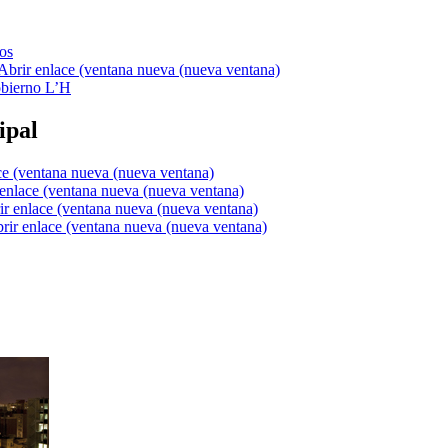
os
bierno L’H
ipal