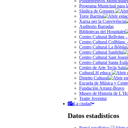
Polideportivos Municipale
Programa Municipal para l
Síndica de Greuges
Torre Barrina
Xarxa per la Convivència
Auditorio Barradas
Bibliotecas del Hospitalet
Centro Cultural Bellvitge 
Centro Cultural Collblanc 
Centro Cultural La Bòbila
Centro Cultural Sanfeliu
Centro Cultural Sant Josep
Centro Cultural Santa Eulà
Centro de Arte Tecla Sala
CulturaLH educa
Distrito Cultural
Escuela de Música y Centro
Fundación Arranz-Bravo
Museo de Historia de L’Hos
Teatre Joventut
La ciudad
Datos estadísticos
Portal estadístico