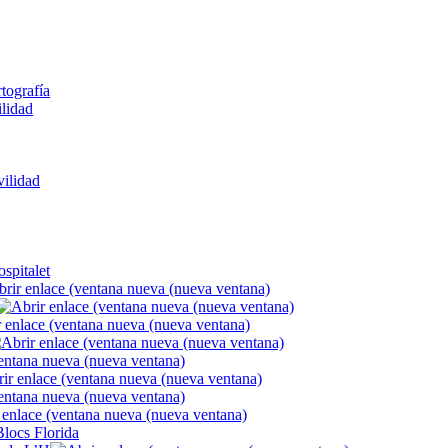
rtografía
ilidad
ilidad
spitalet
Blocs Florida