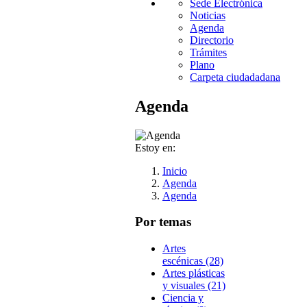
Sede Electrónica
Noticias
Agenda
Directorio
Trámites
Plano
Carpeta ciudadadana
Agenda
Estoy en:
Inicio
Agenda
Agenda
Por temas
Artes
escénicas (28)
Artes plásticas
y visuales (21)
Ciencia y