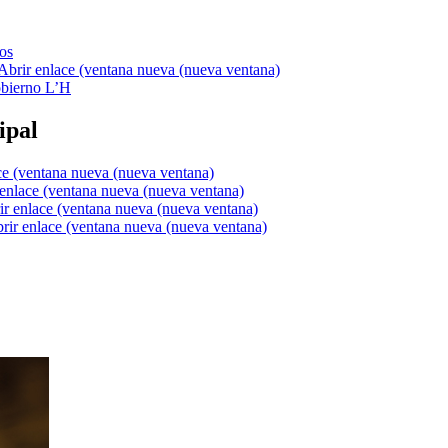
os
bierno L’H
ipal