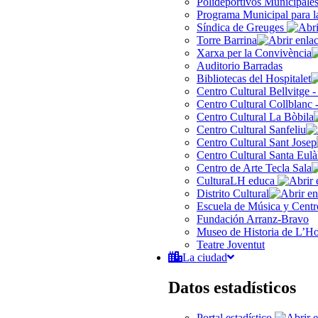
Polideportivos Municipale
Programa Municipal para l
Síndica de Greuges
Torre Barrina
Xarxa per la Convivència
Auditorio Barradas
Bibliotecas del Hospitalet
Centro Cultural Bellvitge 
Centro Cultural Collblanc 
Centro Cultural La Bòbila
Centro Cultural Sanfeliu
Centro Cultural Sant Josep
Centro Cultural Santa Eulà
Centro de Arte Tecla Sala
CulturaLH educa
Distrito Cultural
Escuela de Música y Centro
Fundación Arranz-Bravo
Museo de Historia de L’Hos
Teatre Joventut
La ciudad
Datos estadísticos
Portal estadístico