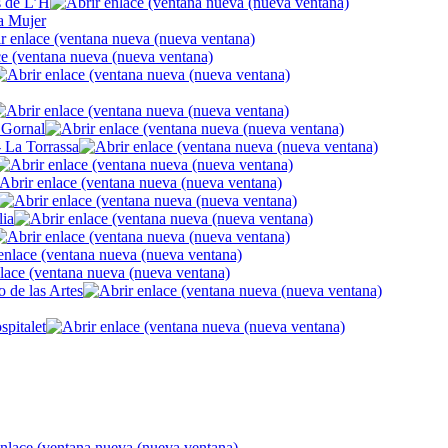
s de L’H
a Mujer
- Gornal
- La Torrassa
lia
 de las Artes
pitalet