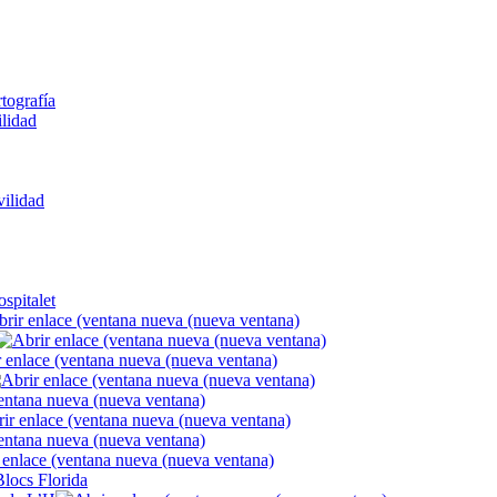
rtografía
ilidad
ilidad
spitalet
Blocs Florida