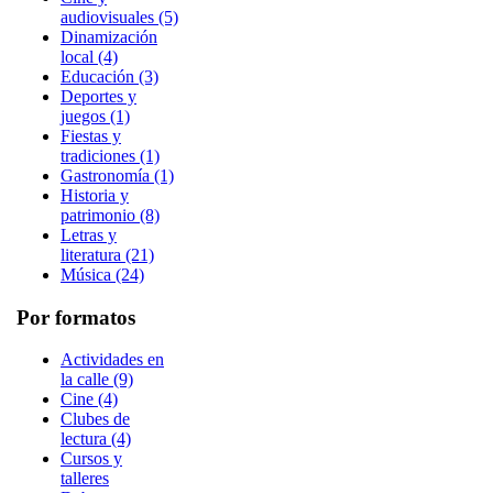
audiovisuales (5)
Dinamización
local (4)
Educación (3)
Deportes y
juegos (1)
Fiestas y
tradiciones (1)
Gastronomía (1)
Historia y
patrimonio (8)
Letras y
literatura (21)
Música (24)
Por formatos
Actividades en
la calle (9)
Cine (4)
Clubes de
lectura (4)
Cursos y
talleres