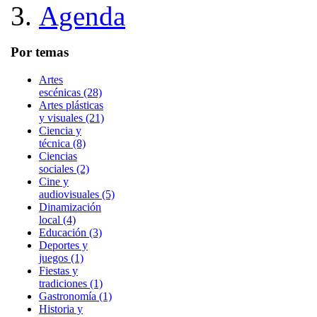
Agenda
Por temas
Artes
escénicas (28)
Artes plásticas
y visuales (21)
Ciencia y
técnica (8)
Ciencias
sociales (2)
Cine y
audiovisuales (5)
Dinamización
local (4)
Educación (3)
Deportes y
juegos (1)
Fiestas y
tradiciones (1)
Gastronomía (1)
Historia y