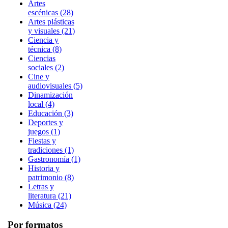
Artes
escénicas (28)
Artes plásticas
y visuales (21)
Ciencia y
técnica (8)
Ciencias
sociales (2)
Cine y
audiovisuales (5)
Dinamización
local (4)
Educación (3)
Deportes y
juegos (1)
Fiestas y
tradiciones (1)
Gastronomía (1)
Historia y
patrimonio (8)
Letras y
literatura (21)
Música (24)
Por formatos