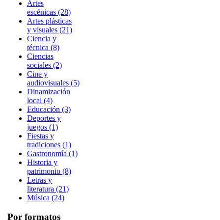
Artes
escénicas (28)
Artes plásticas
y visuales (21)
Ciencia y
técnica (8)
Ciencias
sociales (2)
Cine y
audiovisuales (5)
Dinamización
local (4)
Educación (3)
Deportes y
juegos (1)
Fiestas y
tradiciones (1)
Gastronomía (1)
Historia y
patrimonio (8)
Letras y
literatura (21)
Música (24)
Por formatos