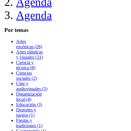
Agenda
Agenda
Por temas
Artes
escénicas (28)
Artes plásticas
y visuales (21)
Ciencia y
técnica (8)
Ciencias
sociales (2)
Cine y
audiovisuales (5)
Dinamización
local (4)
Educación (3)
Deportes y
juegos (1)
Fiestas y
tradiciones (1)
Gastronomía (1)