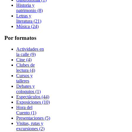
Historia y
patrimonio (8)
Letras y
literatura (21)
Música (24)
Por formatos
Actividades en
la calle (9)
Cine (4)
Clubes de
lectura (4)
Cursos y
talleres
Debates y
coloquios (1)
Espectáculos (44)
Exposiciones (10)
Hora del
Cuento (1)
Presentaciones (5)
Visitas, rutas y
excursiones (2)