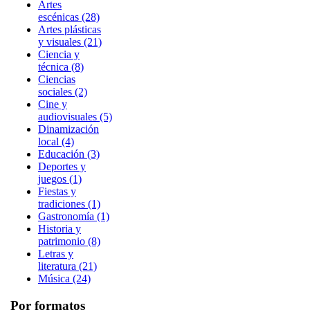
Artes
escénicas (28)
Artes plásticas
y visuales (21)
Ciencia y
técnica (8)
Ciencias
sociales (2)
Cine y
audiovisuales (5)
Dinamización
local (4)
Educación (3)
Deportes y
juegos (1)
Fiestas y
tradiciones (1)
Gastronomía (1)
Historia y
patrimonio (8)
Letras y
literatura (21)
Música (24)
Por formatos