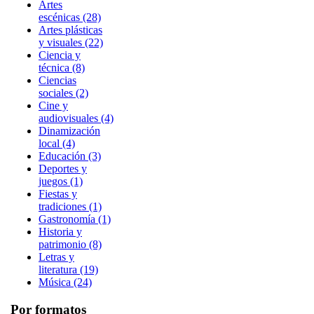
Artes
escénicas (28)
Artes plásticas
y visuales (22)
Ciencia y
técnica (8)
Ciencias
sociales (2)
Cine y
audiovisuales (4)
Dinamización
local (4)
Educación (3)
Deportes y
juegos (1)
Fiestas y
tradiciones (1)
Gastronomía (1)
Historia y
patrimonio (8)
Letras y
literatura (19)
Música (24)
Por formatos