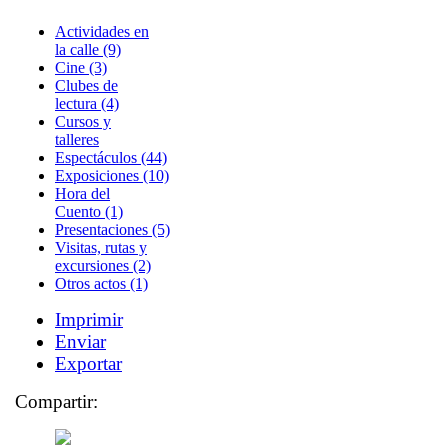
Actividades en
la calle (9)
Cine (3)
Clubes de
lectura (4)
Cursos y
talleres
Espectáculos (44)
Exposiciones (10)
Hora del
Cuento (1)
Presentaciones (5)
Visitas, rutas y
excursiones (2)
Otros actos (1)
Imprimir
Enviar
Exportar
Compartir: