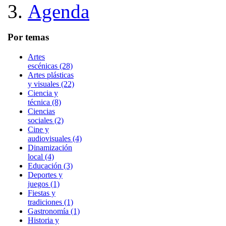
Agenda
Por temas
Artes
escénicas (28)
Artes plásticas
y visuales (22)
Ciencia y
técnica (8)
Ciencias
sociales (2)
Cine y
audiovisuales (4)
Dinamización
local (4)
Educación (3)
Deportes y
juegos (1)
Fiestas y
tradiciones (1)
Gastronomía (1)
Historia y