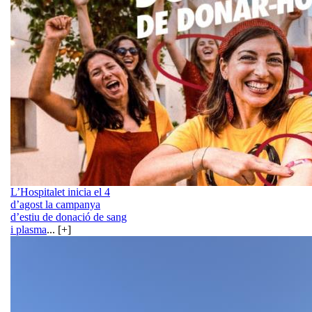
L’Hospitalet inicia el 4
d’agost la campanya
d’estiu de donació de sang
i plasma
... [+]