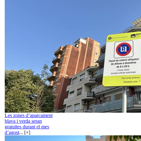
Les zones d’aparcament
blava i verda seran
gratuïtes durant el mes
d’agost
... [+]