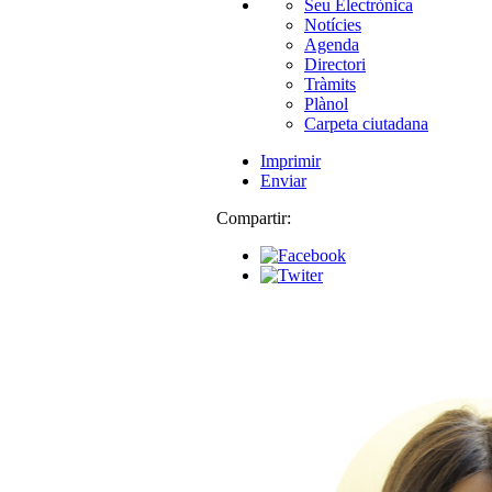
Seu Electrònica
Notícies
Agenda
Directori
Tràmits
Plànol
Carpeta ciutadana
Imprimir
Enviar
Compartir: