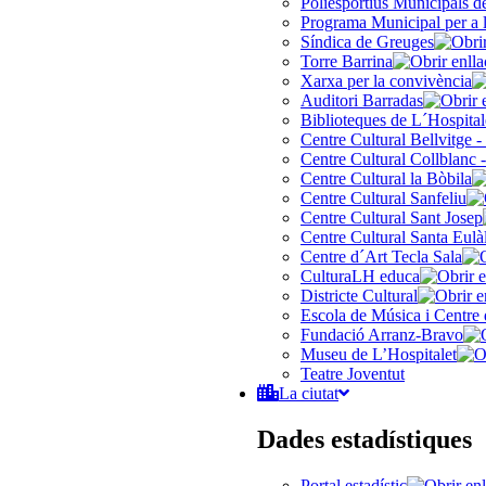
Poliesportius Municipals 
Programa Municipal per a 
Síndica de Greuges
Torre Barrina
Xarxa per la convivència
Auditori Barradas
Biblioteques de L´Hospital
Centre Cultural Bellvitge -
Centre Cultural Collblanc -
Centre Cultural la Bòbila
Centre Cultural Sanfeliu
Centre Cultural Sant Josep
Centre Cultural Santa Eulà
Centre d´Art Tecla Sala
CulturaLH educa
Districte Cultural
Escola de Música i Centre 
Fundació Arranz-Bravo
Museu de L’Hospitalet
Teatre Joventut
La ciutat
Dades estadístiques
Portal estadístic