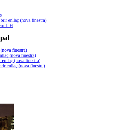
s
ern L’H
pal