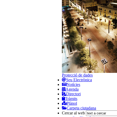
Protecció de dades
Seu Electrònica
Notícies
Agenda
Directori
Tràmits
Plànol
Carpeta ciutadana
Cercar al web