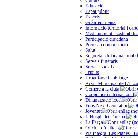
Cultura
Educació
Espai públic
Esports
Guàrdia urbana
Informació territorial i cart
Medi ambient i sostenibilita
Participació ciutadana
Premsa i comunicació
Salut
Seguretat ciutadana i mobil
Serveis funeraris
Serveis socials
Tributs
Urbanisme i habitatge
Arxiu Municipal de L’Hosp
Comerç a la ciutat
Cooperació internacional
Dinamització local
Fons Next Generation
Joventut
L’Hospitalet Turisme
La Farga
Oficina d’entitats
Pla Integral Les Planes - B