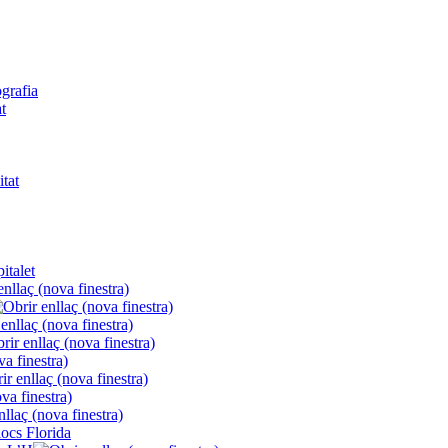
ografia
t
itat
italet
locs Florida