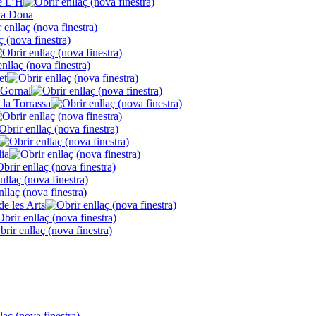
de L’H
la Dona
et
 Gornal
 la Torrassa
lia
de les Arts