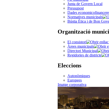
Junta de Govern Local
Pressupost
Dades economicofinancere
Normatives municipals
Bústia Ètica i de Bon Gov
Organització munici
El consistori
Àrees municipals
Directori Municipal
Regidories de districte
Eleccions
Autonòmiques
Europees
Imatge corporativa