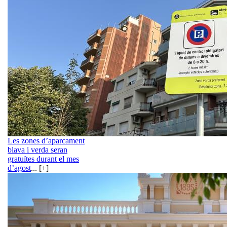
Les zones d’aparcament
blava i verda seran
gratuïtes durant el mes
d’agost
... [+]