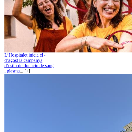
L’Hospitalet inicia el 4
d’agost la campanya
d’estiu de donació de sang
i plasma
... [+]