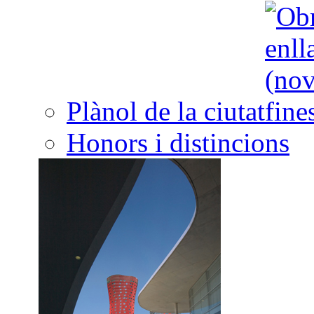
Plànol de la ciutat
Honors i distincions