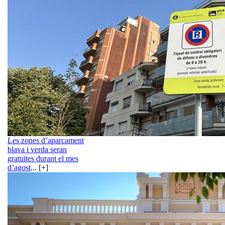
Les zones d’aparcament
blava i verda seran
gratuïtes durant el mes
d’agost
... [+]