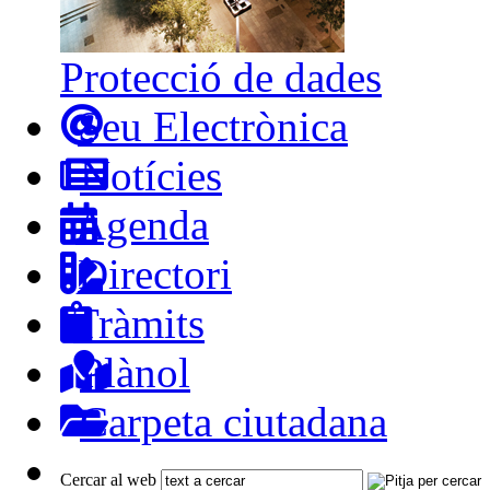
Protecció de dades
Seu Electrònica
Notícies
Agenda
Directori
Tràmits
Plànol
Carpeta ciutadana
Cercar al web