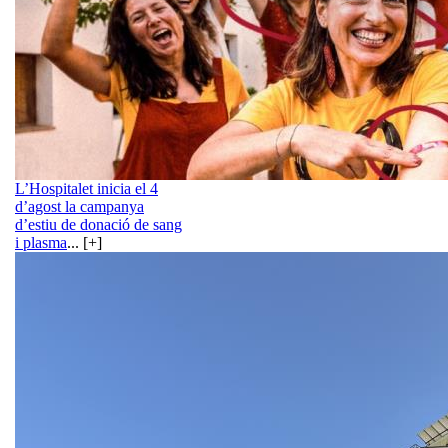
L’Hospitalet inicia el 4
d’agost la campanya
d’estiu de donació de sang
i plasma
... [+]