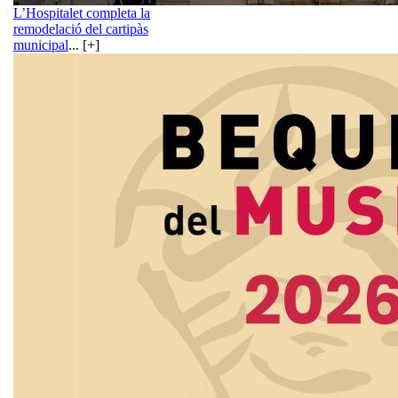
L’Hospitalet completa la
remodelació del cartipàs
municipal
... [+]