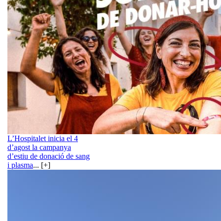
L’Hospitalet inicia el 4
d’agost la campanya
d’estiu de donació de sang
i plasma
... [+]