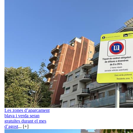
Les zones d’aparcament
blava i verda seran
gratuïtes durant el mes
d’agost
... [+]