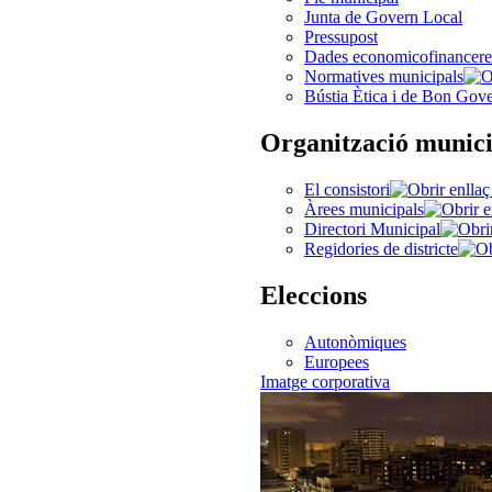
Junta de Govern Local
Pressupost
Dades economicofinancere
Normatives municipals
Bústia Ètica i de Bon Gov
Organització munici
El consistori
Àrees municipals
Directori Municipal
Regidories de districte
Eleccions
Autonòmiques
Europees
Imatge corporativa