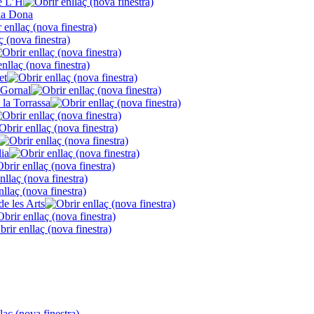
de L’H
la Dona
et
 Gornal
 la Torrassa
lia
de les Arts