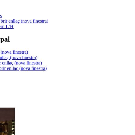
s
ern L’H
pal