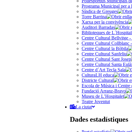
Poliesportius Municipals 
Programa Municipal per a 
Síndica de Greuges
Torre Barrina
Xarxa per la convivència
Auditori Barradas
Biblioteques de L´Hospital
Centre Cultural Bellvitge -
Centre Cultural Collblanc -
Centre Cultural la Bòbila
Centre Cultural Sanfeliu
Centre Cultural Sant Josep
Centre Cultural Santa Eulà
Centre d´Art Tecla Sala
CulturaLH educa
Districte Cultural
Escola de Música i Centre 
Fundació Arranz-Bravo
Museu de L’Hospitalet
Teatre Joventut
La ciutat
Dades estadístiques
Portal estadístic