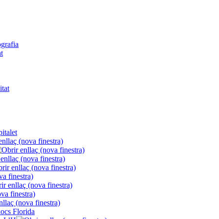
ografia
t
itat
italet
locs Florida