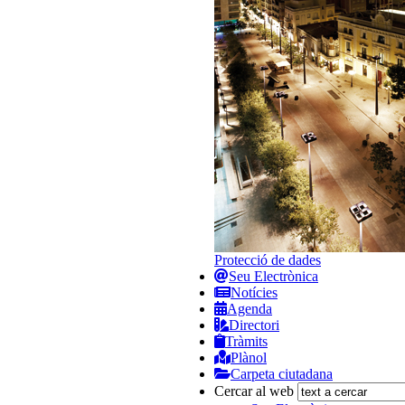
Protecció de dades
Seu Electrònica
Notícies
Agenda
Directori
Tràmits
Plànol
Carpeta ciutadana
Cercar al web