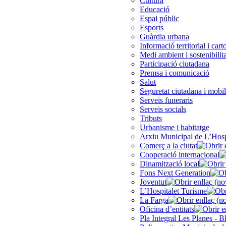
Cultura
Educació
Espai públic
Esports
Guàrdia urbana
Informació territorial i cart
Medi ambient i sostenibilita
Participació ciutadana
Premsa i comunicació
Salut
Seguretat ciutadana i mobil
Serveis funeraris
Serveis socials
Tributs
Urbanisme i habitatge
Arxiu Municipal de L’Hosp
Comerç a la ciutat
Cooperació internacional
Dinamització local
Fons Next Generation
Joventut
L’Hospitalet Turisme
La Farga
Oficina d’entitats
Pla Integral Les Planes - B