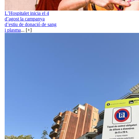
L’Hospitalet inicia el 4
d’agost la campanya
d’estiu de donació de sang
i plasma
... [+]