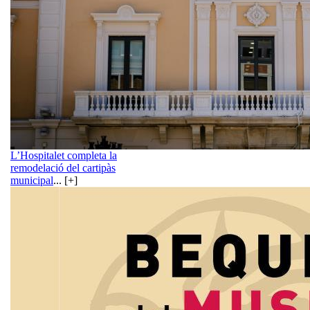
L’Hospitalet completa la
remodelació del cartipàs
municipal
... [+]