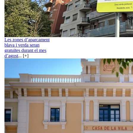
Les zones d’aparcament
blava i verda seran
gratuïtes durant el mes
d’agost
... [+]