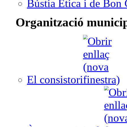
Bústia Ètica i de Bon
Organització munici
El consistori