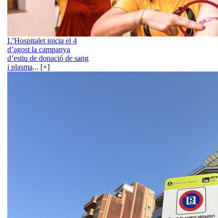
L’Hospitalet inicia el 4
d’agost la campanya
d’estiu de donació de sang
i plasma
... [+]