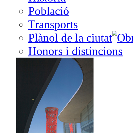
Població
Transports
Plànol de la ciutat
Honors i distincions