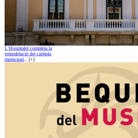
L’Hospitalet completa la
remodelació del cartipàs
municipal
... [+]