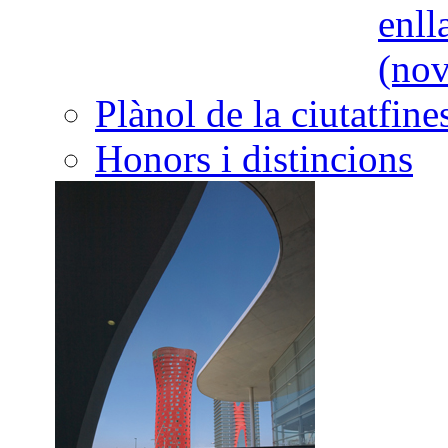
Plànol de la ciutat
Honors i distincions