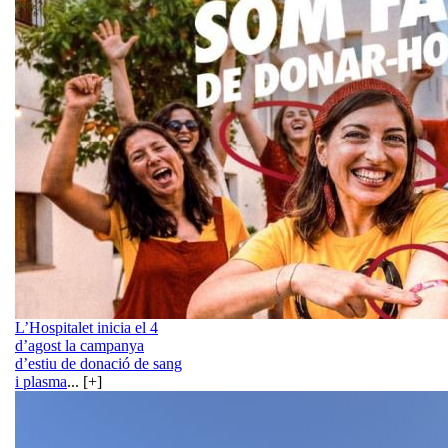
L’Hospitalet inicia el 4
d’agost la campanya
d’estiu de donació de sang
i plasma
... [+]