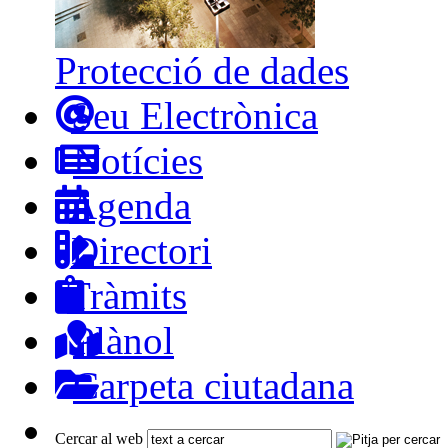
Protecció de dades
Seu Electrònica
Notícies
Agenda
Directori
Tràmits
Plànol
Carpeta ciutadana
Cercar al web