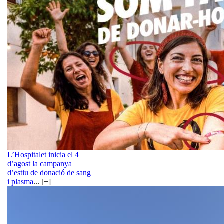
L’Hospitalet inicia el 4
d’agost la campanya
d’estiu de donació de sang
i plasma
... [+]