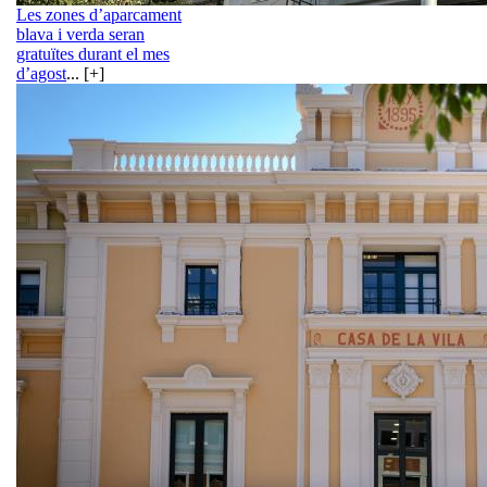
Les zones d’aparcament
blava i verda seran
gratuïtes durant el mes
d’agost
... [+]