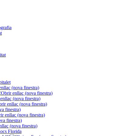
ografia
t
itat
italet
locs Florida