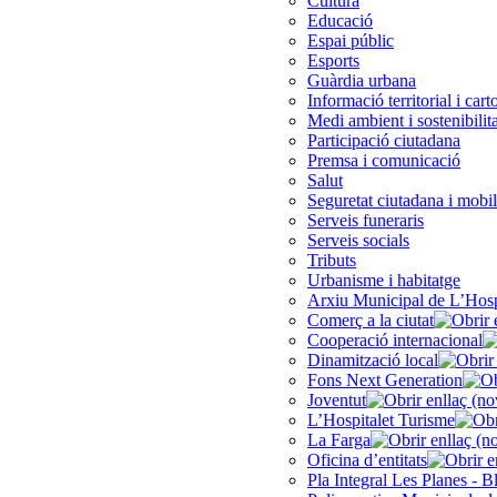
Cultura
Educació
Espai públic
Esports
Guàrdia urbana
Informació territorial i cart
Medi ambient i sostenibilita
Participació ciutadana
Premsa i comunicació
Salut
Seguretat ciutadana i mobil
Serveis funeraris
Serveis socials
Tributs
Urbanisme i habitatge
Arxiu Municipal de L’Hosp
Comerç a la ciutat
Cooperació internacional
Dinamització local
Fons Next Generation
Joventut
L’Hospitalet Turisme
La Farga
Oficina d’entitats
Pla Integral Les Planes - B