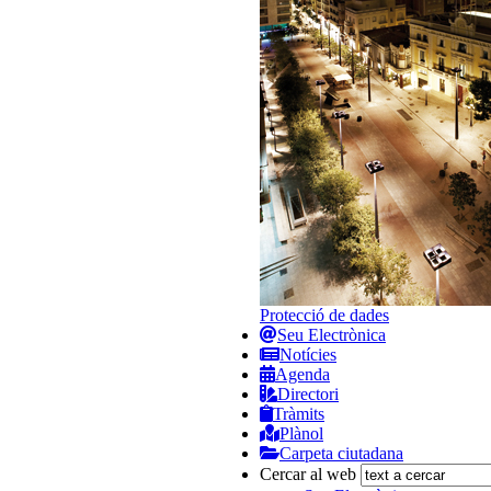
Protecció de dades
Seu Electrònica
Notícies
Agenda
Directori
Tràmits
Plànol
Carpeta ciutadana
Cercar al web