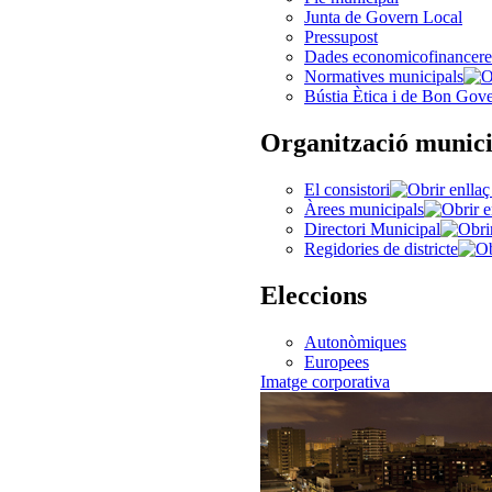
Junta de Govern Local
Pressupost
Dades economicofinancere
Normatives municipals
Bústia Ètica i de Bon Gov
Organització munici
El consistori
Àrees municipals
Directori Municipal
Regidories de districte
Eleccions
Autonòmiques
Europees
Imatge corporativa