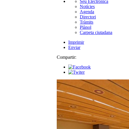
Seu Electrònica
Notícies
Agenda
Directori
Tràmits
Plànol
Carpeta ciutadana
Imprimir
Enviar
Compartir: