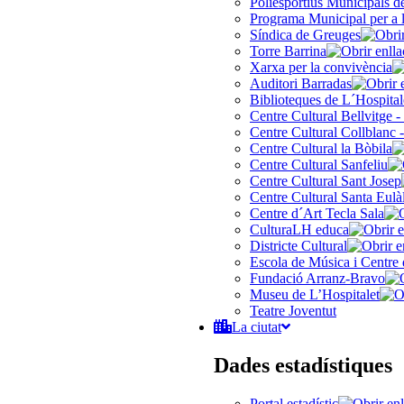
Poliesportius Municipals 
Programa Municipal per a 
Síndica de Greuges
Torre Barrina
Xarxa per la convivència
Auditori Barradas
Biblioteques de L´Hospital
Centre Cultural Bellvitge -
Centre Cultural Collblanc -
Centre Cultural la Bòbila
Centre Cultural Sanfeliu
Centre Cultural Sant Josep
Centre Cultural Santa Eulà
Centre d´Art Tecla Sala
CulturaLH educa
Districte Cultural
Escola de Música i Centre 
Fundació Arranz-Bravo
Museu de L’Hospitalet
Teatre Joventut
La ciutat
Dades estadístiques
Portal estadístic