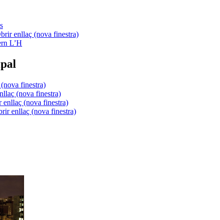
s
ern L’H
pal