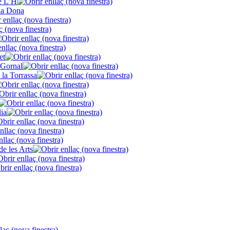
de L’H
la Dona
et
 Gornal
 la Torrassa
lia
de les Arts