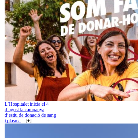
L’Hospitalet inicia el 4
d’agost la campanya
d’estiu de donació de sang
i plasma
... [+]