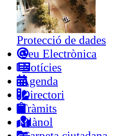
Protecció de dades
Seu Electrònica
Notícies
Agenda
Directori
Tràmits
Plànol
Carpeta ciutadana