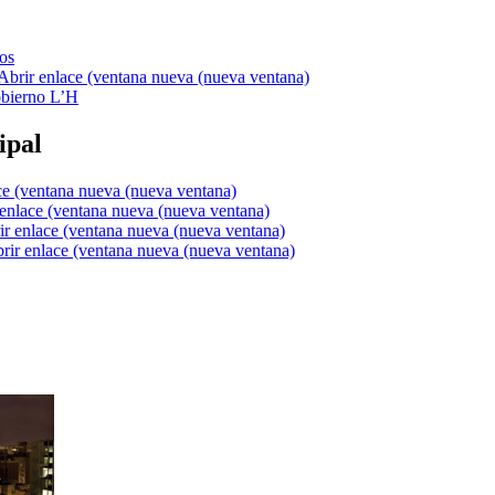
os
bierno L’H
ipal