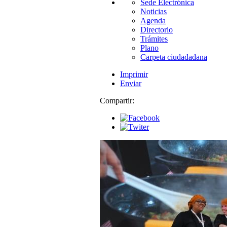
Sede Electrónica
Noticias
Agenda
Directorio
Trámites
Plano
Carpeta ciudadadana
Imprimir
Enviar
Compartir: