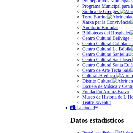
Polideportivos Municipale
Programa Municipal para l
Síndica de Greuges
Torre Barrina
Xarxa per la Convivència
Auditorio Barradas
Bibliotecas del Hospitalet
Centro Cultural Bellvitge 
Centro Cultural Collblanc 
Centro Cultural La Bòbila
Centro Cultural Sanfeliu
Centro Cultural Sant Josep
Centro Cultural Santa Eulà
Centro de Arte Tecla Sala
CulturaLH educa
Distrito Cultural
Escuela de Música y Centro
Fundación Arranz-Bravo
Museo de Historia de L’Hos
Teatre Joventut
La ciudad
Datos estadísticos
Portal estadístico