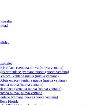
rtografía
ilidad
ilidad
spitalet
Blocs Florida