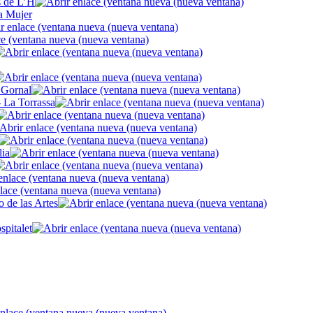
s de L’H
a Mujer
- Gornal
- La Torrassa
lia
 de las Artes
pitalet