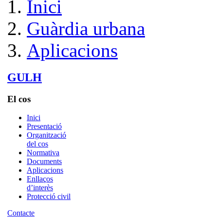
Inici
Guàrdia urbana
Aplicacions
GULH
El cos
Inici
Presentació
Organització
del cos
Normativa
Documents
Aplicacions
Enllaços
d’interès
Protecció civil
Contacte