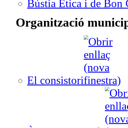
Bústia Ètica i de Bon
Organització munici
El consistori