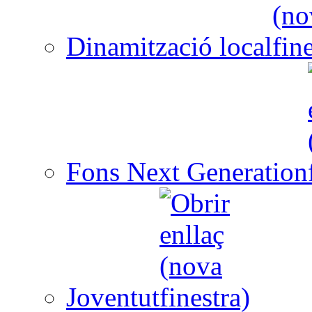
Dinamització local
Fons Next Generation
Joventut