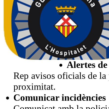
seguretat 
qualsevol s
o perill.
Què pots 
Alertes de
Rep avisos oficials de la
proximitat.
Comunicar incidències
Comunicat amb la polici