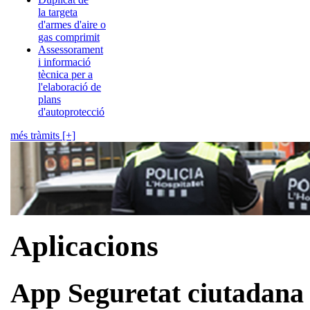
la targeta
d'armes d'aire o
gas comprimit
Assessorament
i informació
tècnica per a
l'elaboració de
plans
d'autoprotecció
més tràmits [+]
Aplicacions
App Seguretat ciutadana