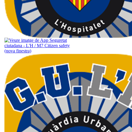
L’App M7 
aplicació d
ciutadana 
Urbana de 
posa a la t
per millor