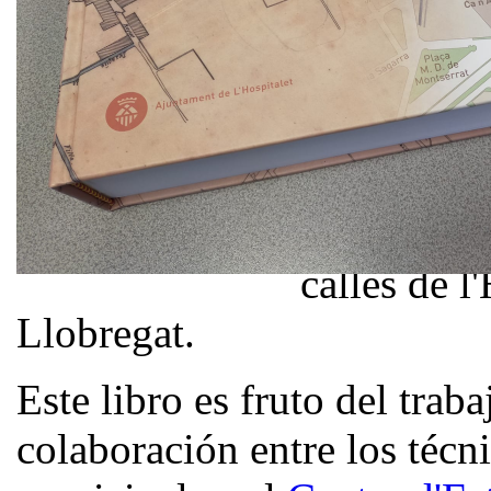
calles. L'
recoge, fij
investigaci
a lo largo 
sobre los 
calles de l
Llobregat.
Este libro es fruto del traba
colaboración entre los técn