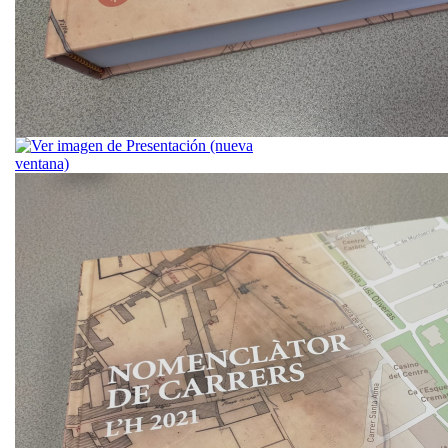
El Ayuntam
L'Hospitale
primer lib
nomencláto
la ciudad, 
nombre
No